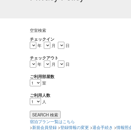
空室検索
チェックイン
年
月
日
チェックアウト
年
月
日
ご利用部屋数
室
ご利用人数
人
宿泊プラン一覧はこちら
>
新規会員登録
>
登録情報の変更
>
退会手続き
>
情報照