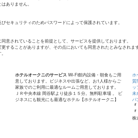
とはありません。
及びセキュリティのためパスワードによって保護されています。
に同意されていることを前提として、サービスを提供しております。
変更することがありますが、その点においても同意されたとみなされま
す。
ホテルオークニのサービス
Wi-Fi館内設備・朝食もご用
ホ
意しております。ビジネスや出張など、お1人様からご
質
家族でのご利用に最適なルームご用意しております。
ッ
ＪＲ中央本線 岡谷駅より徒歩１５分。無料駐車場 。 ビ
未
ジネスにも観光にも最適なホテル【ホテルオークニ】
パ
『
『
株