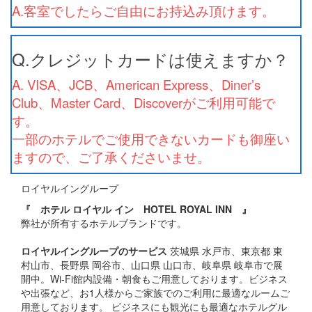
A.客室でしたらご自由にお持込み頂けます。
Q.クレジットカードは使えますか？
A. VISA、JCB、American Express、Diner’s
Club、Master Card、Discoverがご利用可能で
す。
一部のホテルでご使用できないカードも御座い
ますので、ご了承くださいませ。
ロイヤルイングループ
『 ホテル ロイヤル イン HOTEL ROYAL INN 』
弊社が所有するホテルブランドです。
ロイヤルイングループのサービス
茨城県 水戸市、東京都 東
村山市、長野県 岡谷市、山口県 山口市、岐阜県 岐阜市で展
開中。Wi-Fi館内設備・朝食もご用意しております。ビジネス
や出張など、お1人様からご家族でのご利用に最適なルームご
用意しております。 ビジネスにも観光にも最適なホテルグル