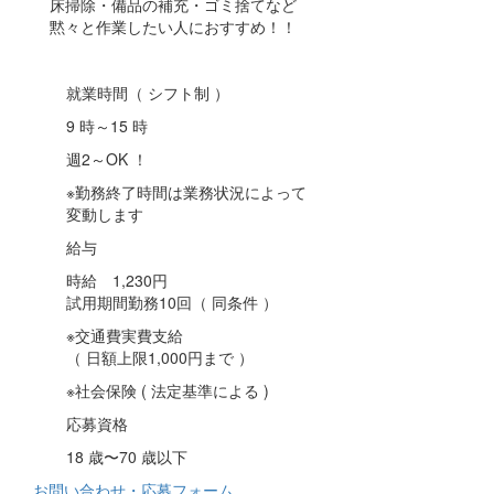
床掃除・備品の補充・ゴミ捨てなど
黙々と作業したい人におすすめ！！
就業時間（ シフト制 ）
9 時～15 時
週2～OK ！
※勤務終了時間は業務状況によって
変動します
給与
時給 1,230円
試用期間勤務10回（ 同条件 ）
※交通費実費支給
（ 日額上限1,000円まで ）
※社会保険 ( 法定基準による )
応募資格
18 歳〜70 歳以下
お問い合わせ・応募フォーム